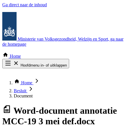
Ga direct naar de inhoud
Ministerie van Volksgezondheid, Welzijn en Sport
, ga naar
de homepage
Home
Hoofdmenu in- of uitklappen
Zoek door alle publicaties
Thema COVID-19
Home
Bekijk per bestuursorgaan
Besluit
Document
Word-document
annotatie
MCC-19 3 mei def.docx