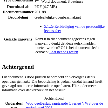
Type bronbestand
Word-document, 8 pagina's
Download als
PDF (4.7 MB)
Documentnummer
701188
Beoordeling
Gedeeltelijke openbaarmaking
5.1.2e Eerbiediging van de persoonlijke
levenssfeer
Komt u in dit document gegevens tegen
Gelakte gegevens
waarvan u denkt dat deze gelakt hadden
moeten worden? Of is het document slecht
leesbaar?
Laat het ons weten
Achtergrond
Dit document is door juristen beoordeeld en vervolgens deels
openbaar gemaakt. Die beoordeling is gedaan omdat iemand heeft
gevraagd om interne informatie te openbaren. Hieronder meer
informatie over dat verzoek en het besluit:
Achtergrond
Onderdeel
Woo-deelbesluit aangaande Overleg VWS over de
van
periode mei 2021