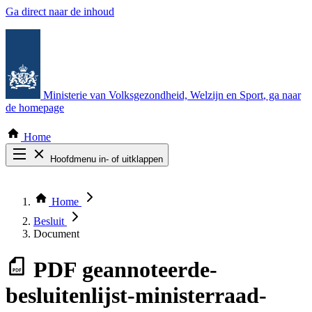
Ga direct naar de inhoud
Ministerie van Volksgezondheid, Welzijn en Sport
, ga naar
de homepage
Home
Hoofdmenu in- of uitklappen
Zoek door alle publicaties
Thema COVID-19
Home
Bekijk per bestuursorgaan
Besluit
Document
PDF
geannoteerde-
besluitenlijst-ministerraad-