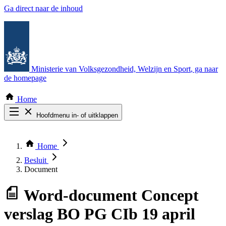
Ga direct naar de inhoud
Ministerie van Volksgezondheid, Welzijn en Sport
, ga naar
de homepage
Home
Hoofdmenu in- of uitklappen
Zoek door alle publicaties
Thema COVID-19
Home
Bekijk per bestuursorgaan
Besluit
Document
Word-document
Concept
verslag BO PG CIb 19 april