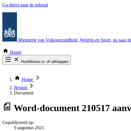
Ga direct naar de inhoud
Ministerie van Volksgezondheid, Welzijn en Sport
, ga naar 
Home
Hoofdmenu in- of uitklappen
Zoek door alle publicaties
Thema COVID-19
Home
Bekijk per bestuursorgaan
Besluit
Document
Word-document
210517 aanv
Gepubliceerd op:
9 augustus 2021