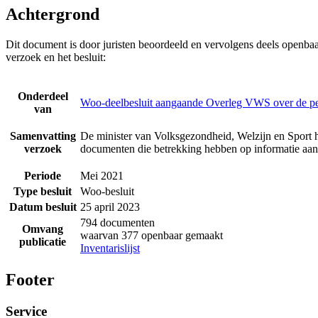
Achtergrond
Dit document is door juristen beoordeeld en vervolgens deels openba
verzoek en het besluit:
Onderdeel
Woo-deelbesluit aangaande Overleg VWS over de p
van
Samenvatting
De minister van Volksgezondheid, Welzijn en Sport h
verzoek
documenten die betrekking hebben op informatie a
Periode
Mei 2021
Type besluit
Woo-besluit
Datum besluit
25 april 2023
794 documenten
Omvang
waarvan 377 openbaar gemaakt
publicatie
Inventarislijst
Footer
Service