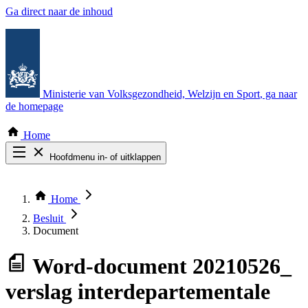
Ga direct naar de inhoud
Ministerie van Volksgezondheid, Welzijn en Sport
, ga naar
de homepage
Home
Hoofdmenu in- of uitklappen
Zoek door alle publicaties
Thema COVID-19
Home
Bekijk per bestuursorgaan
Besluit
Document
Word-document
20210526_
verslag interdepartementale