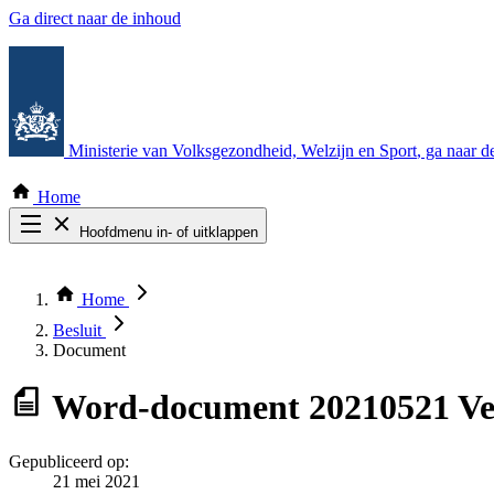
Ga direct naar de inhoud
Ministerie van Volksgezondheid, Welzijn en Sport
, ga naar 
Home
Hoofdmenu in- of uitklappen
Zoek door alle publicaties
Thema COVID-19
Home
Bekijk per bestuursorgaan
Besluit
Document
Word-document
20210521 Ve
Gepubliceerd op:
21 mei 2021