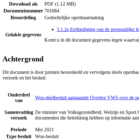
Download als
PDF (1.12 MB)
Documentnummer
701084
Beoordeling
Gedeeltelijke openbaarmaking
5.1.2e Eerbiediging van de persoonlijke l
Gelakte gegevens
Komt u in dit document gegevens tegen waarvan
Achtergrond
Dit document is door juristen beoordeeld en vervolgens deels openba
verzoek en het besluit:
Onderdeel
Woo-deelbesluit aangaande Overleg VWS over de p
van
Samenvatting
De minister van Volksgezondheid, Welzijn en Sport h
verzoek
documenten die betrekking hebben op informatie a
Periode
Mei 2021
Type besluit
Woo-besluit