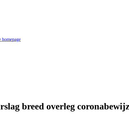
de homepage
rslag breed overleg coronabewij