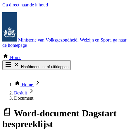
Ga direct naar de inhoud
Ministerie van Volksgezondheid, Welzijn en Sport
, ga naar
de homepage
Home
Hoofdmenu in- of uitklappen
Zoek door alle publicaties
Thema COVID-19
Home
Bekijk per bestuursorgaan
Besluit
Document
Word-document
Dagstart
bespreeklijst