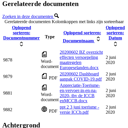
Gerelateerde documenten
Zoeken in deze documenten
Gerelateerde documenten
Kolomkoppen met links zijn sorteerbaar
Oplopend
Oplopend
sorteren:
Oplopend sorteren:
sorteren:
Type
Documentnummer
Datum
Documentnaam
20200602 BZ overzicht
effecten versoepeling
2 juni
9878
Word-
maatregelen
2020
document
Europeselanden.docx
20200602 Dashboard
2 juni
9879
PDF
aanpak COVID-19.pdf
2020
Appreciatie-Toerisme-
en-vervoer-in-en-na-
2 juni
9881
Word-
2020- tbv de ICCB
2020
document
enMCCB.docx
ppt 2 3 juni toerisme -
2 juni
9882
PDF
versie ICCb.pdf
2020
Achtergrond