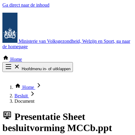
Ga direct naar de inhoud
Ministerie van Volksgezondheid, Welzijn en Sport
, ga naar
de homepage
Home
Hoofdmenu in- of uitklappen
Zoek door alle publicaties
Thema COVID-19
Home
Bekijk per bestuursorgaan
Besluit
Document
Presentatie
Sheet
besluitvorming MCCb.ppt