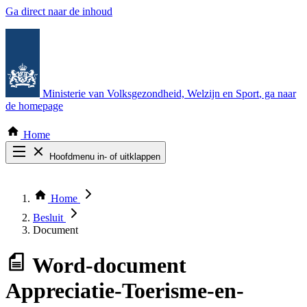
Ga direct naar de inhoud
Ministerie van Volksgezondheid, Welzijn en Sport
, ga naar
de homepage
Home
Hoofdmenu in- of uitklappen
Zoek door alle publicaties
Thema COVID-19
Home
Bekijk per bestuursorgaan
Besluit
Document
Word-document
Appreciatie-Toerisme-en-