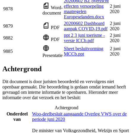
20200602 BZ overzicht
effecten versoepeling
2 juni
Word-
9878
maatregelen
2020
document
Europeselanden.docx
20200602 Dashboard
2 juni
9879
PDF
aanpak COVID-19.pdf
2020
ppt 2 3 juni toerisme -
2 juni
9882
PDF
versie ICCb.pdf
2020
Sheet besluitvorming
2 juni
9885
MCCb.ppt
2020
Presentatie
Achtergrond
Dit document is door juristen beoordeeld en vervolgens niet
openbaar gemaakt. Die beoordeling is gedaan omdat iemand heeft
gevraagd om interne informatie te openbaren. Hieronder meer
informatie over dat verzoek en het besluit:
Achtergrond
Onderdeel
Woo-deelbesluit aangaande Overleg VWS over de
van
periode juni 2020
De minister van Volksgezondheid, Welzijn en Sport