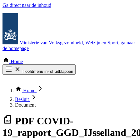
Ga direct naar de inhoud
Ministerie van Volksgezondheid, Welzijn en Sport
, ga naar
de homepage
Home
Hoofdmenu in- of uitklappen
Zoek door alle publicaties
Thema COVID-19
Home
Bekijk per bestuursorgaan
Besluit
Document
PDF
COVID-
19_rapport_GGD_IJsselland_20