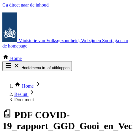
Ga direct naar de inhoud
Ministerie van Volksgezondheid, Welzijn en Sport
, ga naar
de homepage
Home
Hoofdmenu in- of uitklappen
Zoek door alle publicaties
Thema COVID-19
Home
Bekijk per bestuursorgaan
Besluit
Document
PDF
COVID-
19_rapport_GGD_Gooi_en_Vech