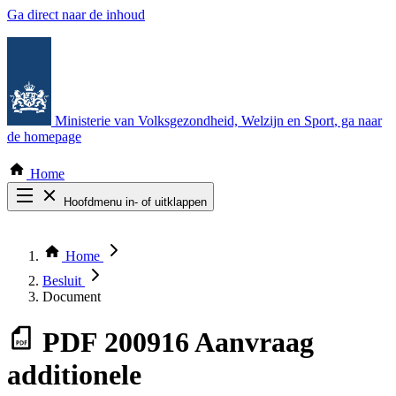
Ga direct naar de inhoud
Ministerie van Volksgezondheid, Welzijn en Sport
, ga naar
de homepage
Home
Hoofdmenu in- of uitklappen
Zoek door alle publicaties
Thema COVID-19
Home
Bekijk per bestuursorgaan
Besluit
Document
PDF
200916 Aanvraag
additionele