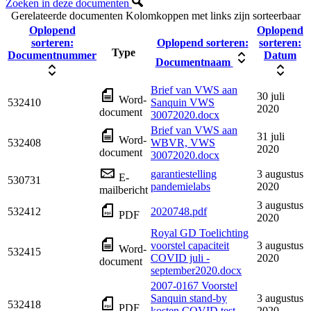
Zoeken in deze documenten
Gerelateerde documenten
Kolomkoppen met links zijn sorteerbaar
Oplopend
Oplopend
sorteren:
Oplopend sorteren:
sorteren:
Type
Documentnummer
Datum
Documentnaam
Brief van VWS aan
30 juli
Word-
532410
Sanquin VWS
2020
document
30072020.docx
Brief van VWS aan
31 juli
Word-
532408
WBVR, VWS
2020
document
30072020.docx
garantiestelling
3 augustus
E-
530731
pandemielabs
2020
mailbericht
3 augustus
532412
2020748.pdf
PDF
2020
Royal GD Toelichting
voorstel capaciteit
3 augustus
Word-
532415
COVID juli -
2020
document
september2020.docx
2007-0167 Voorstel
Sanquin stand-by
3 augustus
532418
PDF
kosten COVID test
2020