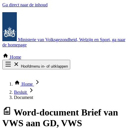
Ga direct naar de inhoud
Ministerie van Volksgezondheid, Welzijn en Sport
, ga naar
de homepage
Home
Hoofdmenu in- of uitklappen
Zoek door alle publicaties
Thema COVID-19
Home
Bekijk per bestuursorgaan
Besluit
Document
Word-document
Brief van
VWS aan GD, VWS