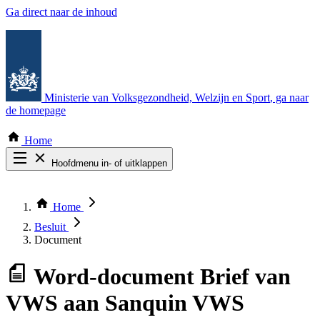
Ga direct naar de inhoud
Ministerie van Volksgezondheid, Welzijn en Sport
, ga naar
de homepage
Home
Hoofdmenu in- of uitklappen
Zoek door alle publicaties
Thema COVID-19
Home
Bekijk per bestuursorgaan
Besluit
Document
Word-document
Brief van
VWS aan Sanquin VWS