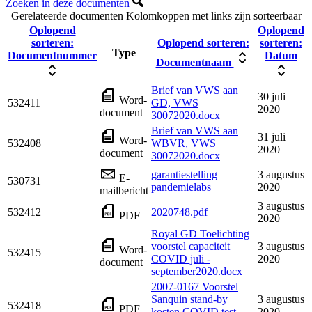
Zoeken in deze documenten
Gerelateerde documenten
Kolomkoppen met links zijn sorteerbaar
Oplopend
Oplopend
sorteren:
Oplopend sorteren:
sorteren:
Type
Documentnummer
Datum
Documentnaam
Brief van VWS aan
30 juli
Word-
532411
GD, VWS
2020
document
30072020.docx
Brief van VWS aan
31 juli
Word-
532408
WBVR, VWS
2020
document
30072020.docx
garantiestelling
3 augustus
E-
530731
pandemielabs
2020
mailbericht
3 augustus
532412
2020748.pdf
PDF
2020
Royal GD Toelichting
voorstel capaciteit
3 augustus
Word-
532415
COVID juli -
2020
document
september2020.docx
2007-0167 Voorstel
Sanquin stand-by
3 augustus
532418
PDF
kosten COVID test
2020