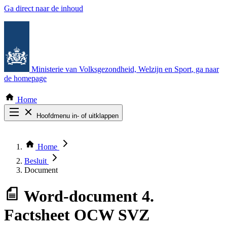
Ga direct naar de inhoud
Ministerie van Volksgezondheid, Welzijn en Sport
, ga naar
de homepage
Home
Hoofdmenu in- of uitklappen
Zoek door alle publicaties
Thema COVID-19
Home
Bekijk per bestuursorgaan
Besluit
Document
Word-document
4.
Factsheet OCW SVZ