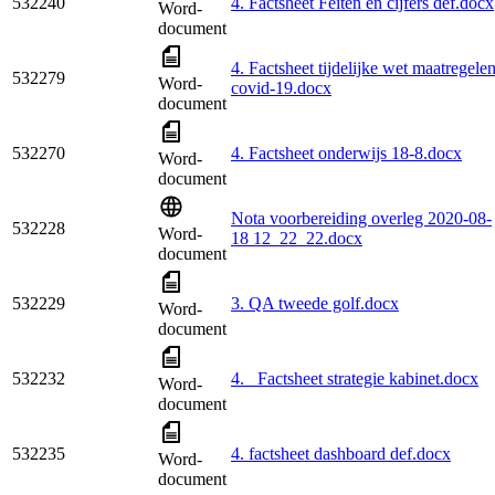
532240
4. Factsheet Feiten en cijfers def.docx
Word-
document
4. Factsheet tijdelijke wet maatregele
532279
Word-
covid-19.docx
document
532270
4. Factsheet onderwijs 18-8.docx
Word-
document
Nota voorbereiding overleg 2020-08-
532228
Word-
18 12_22_22.docx
document
532229
3. QA tweede golf.docx
Word-
document
532232
4. _Factsheet strategie kabinet.docx
Word-
document
532235
4. factsheet dashboard def.docx
Word-
document