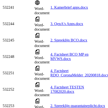
532241
1. Kamerbrief apps.docx
Word-
document
532244
3. QenA's Apps.docx
Word-
document
532245
2. Spreeklijn BCO.docx
Word-
document
4. Factsheet BCO MP en
532248
Word-
MVWS.docx
document
4. Factsheet
532251
Word-
RDO_CoronaMelder_20200818.doc
document
4. Factsheet TESTEN
532252
Word-
17082020.docx
document
532253
2. Spreeklijn quarantaineplicht.docx
Word-