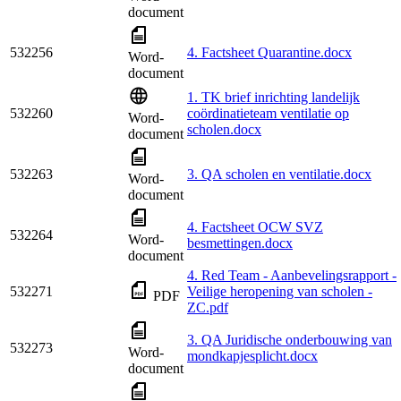
document
532256
4. Factsheet Quarantine.docx
Word-
document
1. TK brief inrichting landelijk
532260
coördinatieteam ventilatie op
Word-
scholen.docx
document
532263
3. QA scholen en ventilatie.docx
Word-
document
4. Factsheet OCW SVZ
532264
Word-
besmettingen.docx
document
4. Red Team - Aanbevelingsrapport -
532271
Veilige heropening van scholen -
PDF
ZC.pdf
3. QA Juridische onderbouwing van
532273
Word-
mondkapjesplicht.docx
document