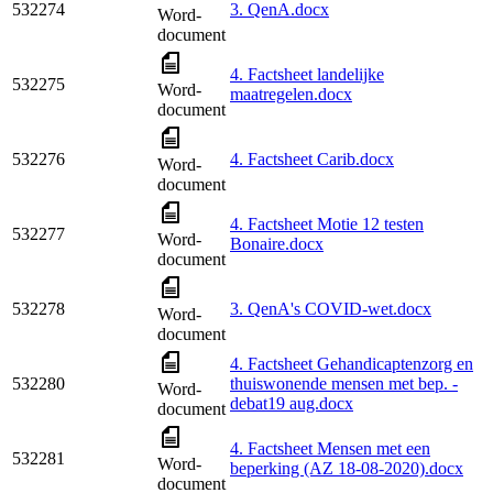
532274
3. QenA.docx
Word-
document
4. Factsheet landelijke
532275
Word-
maatregelen.docx
document
532276
4. Factsheet Carib.docx
Word-
document
4. Factsheet Motie 12 testen
532277
Word-
Bonaire.docx
document
532278
3. QenA's COVID-wet.docx
Word-
document
4. Factsheet Gehandicaptenzorg en
532280
thuiswonende mensen met bep. -
Word-
debat19 aug.docx
document
4. Factsheet Mensen met een
532281
Word-
beperking (AZ 18-08-2020).docx
document