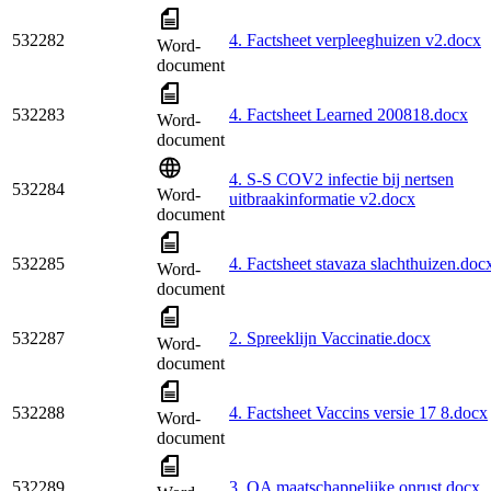
532282
4. Factsheet verpleeghuizen v2.docx
Word-
document
532283
4. Factsheet Learned 200818.docx
Word-
document
4. S-S COV2 infectie bij nertsen
532284
Word-
uitbraakinformatie v2.docx
document
532285
4. Factsheet stavaza slachthuizen.doc
Word-
document
532287
2. Spreeklijn Vaccinatie.docx
Word-
document
532288
4. Factsheet Vaccins versie 17 8.docx
Word-
document
532289
3. QA maatschappelijke onrust.docx