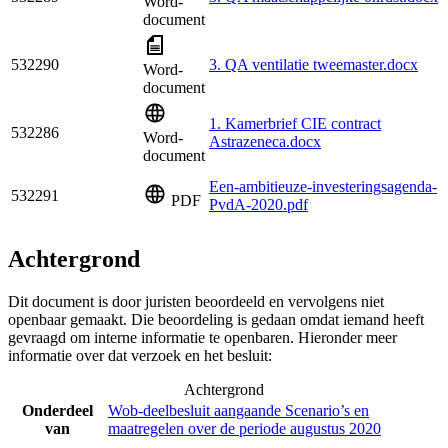
Word-
document
532290
3. QA ventilatie tweemaster.docx
Word-
document
1. Kamerbrief CIE contract
532286
Word-
Astrazeneca.docx
document
Een-ambitieuze-investeringsagenda-
532291
PDF
PvdA-2020.pdf
Achtergrond
Dit document is door juristen beoordeeld en vervolgens niet
openbaar gemaakt. Die beoordeling is gedaan omdat iemand heeft
gevraagd om interne informatie te openbaren. Hieronder meer
informatie over dat verzoek en het besluit:
Achtergrond
Onderdeel
Wob-deelbesluit aangaande Scenario’s en
van
maatregelen over de periode augustus 2020