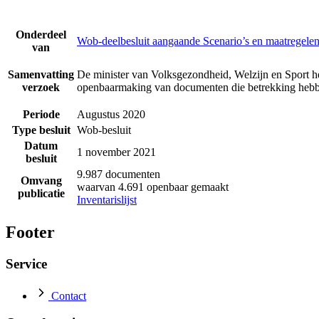
Onderdeel
Wob-deelbesluit aangaande Scenario’s en maatregelen
van
Samenvatting
De minister van Volksgezondheid, Welzijn en Sport he
verzoek
openbaarmaking van documenten die betrekking hebbe
Periode
Augustus 2020
Type besluit
Wob-besluit
Datum
1 november 2021
besluit
9.987 documenten
Omvang
waarvan 4.691 openbaar gemaakt
publicatie
Inventarislijst
Footer
Service
Contact