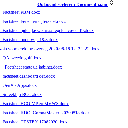
Oplopend sorteren:
Documentnaam
4. Factsheet PBM.docx
. Factsheet Feiten en cijfers def.docx
. Factsheet tijdelijke wet maatregelen covid-19.docx
. Factsheet onderwijs 18-8.docx
ota voorbereiding overleg 2020-08-18 12_22_22.docx
. QA tweede golf.docx
. _Factsheet strategie kabinet.docx
. factsheet dashboard def.docx
3. QenA's Apps.docx
. Spreeklijn BCO.docx
4. Factsheet BCO MP en MVWS.docx
4. Factsheet RDO_CoronaMelder_20200818.docx
4. Factsheet TESTEN 17082020.docx