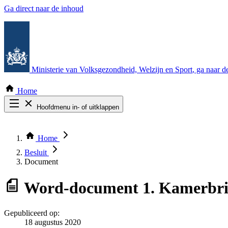
Ga direct naar de inhoud
Ministerie van Volksgezondheid, Welzijn en Sport
, ga naar 
Home
Hoofdmenu in- of uitklappen
Zoek door alle publicaties
Thema COVID-19
Home
Bekijk per bestuursorgaan
Besluit
Document
Word-document
1. Kamerbri
Gepubliceerd op:
18 augustus 2020