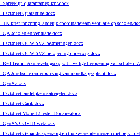
. Spreeklijn quarantaineplicht.docx
. Factsheet Quarantine.docx
. TK brief inrichting landelijk coördinatieteam ventilatie op scholen.do
. QA scholen en ventilatie.docx
4. Factsheet OCW SVZ besmettingen.docx
4. Factsheet OCW SVZ heropening onderwijs.docx
. Red Team - Aanbevelingsrapport - Veilige heropening van scholen -
. QA Juridische onderbouwing van mondkapjesplicht.docx
3. QenA.docx
. Factsheet landelijke maatregelen.docx
. Factsheet Carib.docx
. Factsheet Motie 12 testen Bonaire.docx
3. QenA's COVID-wet.docx
. Factsheet Gehandicaptenzorg en thuiswonende mensen met bep. - de