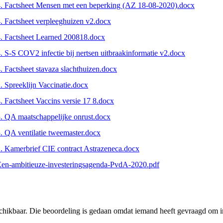
. Factsheet Mensen met een beperking (AZ 18-08-2020).docx
. Factsheet verpleeghuizen v2.docx
. Factsheet Learned 200818.docx
. S-S COV2 infectie bij nertsen uitbraakinformatie v2.docx
. Factsheet stavaza slachthuizen.docx
. Spreeklijn Vaccinatie.docx
. Factsheet Vaccins versie 17 8.docx
. QA maatschappelijke onrust.docx
. QA ventilatie tweemaster.docx
. Kamerbrief CIE contract Astrazeneca.docx
en-ambitieuze-investeringsagenda-PvdA-2020.pdf
schikbaar. Die beoordeling is gedaan omdat iemand heeft gevraagd om in