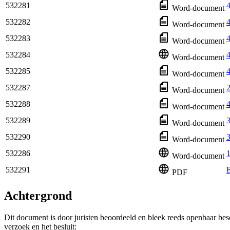
532281
4
Word-document
532282
4
Word-document
532283
4
Word-document
532284
4
Word-document
532285
4
Word-document
532287
2
Word-document
532288
4
Word-document
532289
3
Word-document
532290
3
Word-document
532286
1
Word-document
532291
E
PDF
Achtergrond
Dit document is door juristen beoordeeld en bleek reeds openbaar be
verzoek en het besluit: