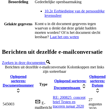
Beoordeling
Gedeeltelijke openbaarmaking
10.2e Eerbiediging van de persoonlijke
levenssfeer
Komt u in dit document gegevens tegen
Gelakte gegevens
waarvan u denkt dat deze gelakt hadden
moeten worden? Of is het document slecht
leesbaar?
Laat het ons weten
Berichten uit dezelfde e-mailconversatie
Zoeken in deze documenten
Berichten uit dezelfde e-mailconversatie
Kolomkoppen met links
zijn sorteerbaar
Oplopend
Oplopend
sorteren:
Oplopend sorteren:
sorteren:
Type
Documentnummer
Datum
Documentnaam
RE: 200825_concept
27
brief Testen en
E-
545003
augustus
traceren najaar 2020
mailbericht
2020