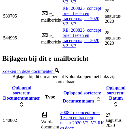
V2_V3
RE: 200825_concept
28
brief Testen en
E-
530705
augustus
traceren najaar 2020
mailbericht
2020
V2_V3
RE: 200825_concept
28
brief Testen en
E-
544995
augustus
traceren najaar 2020
mailbericht
2020
V2_V3
Bijlagen bij dit e-mailbericht
Zoeken in deze documenten
Bijlagen bij dit e-mailbericht
Kolomkoppen met links zijn
sorteerbaar
Oplopend
Oplopend
sorteren:
Oplopend sorteren:
sorteren:
Type
Documentnummer
Datum
Documentnaam
200825_concept brief
27
Testen en traceren
540802
augustus
Word-
najaar 2020 V2_V3 RK
2020
document
cs.docx