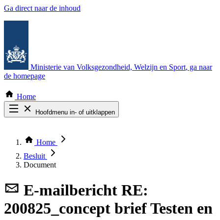
Ga direct naar de inhoud
Ministerie van Volksgezondheid, Welzijn en Sport
, ga naar
de homepage
Home
Hoofdmenu in- of uitklappen
Zoek door alle publicaties
Thema COVID-19
Home
Bekijk per bestuursorgaan
Besluit
Document
E-mailbericht
RE:
200825_concept brief Testen en