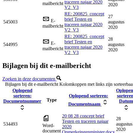
traceren najaar 2020
mailbericht
2020
V2_V3
RE: 200825_concept
27
brief Testen en
E-
545003
augustus
traceren najaar 2020
mailbericht
2020
V2_V3
RE: 200825_concept
28
brief Testen en
E-
544995
augustus
traceren najaar 2020
mailbericht
2020
V2_V3
Bijlagen bij dit e-mailbericht
Zoeken in deze documenten
Bijlagen bij dit e-mailbericht
Kolomkoppen met links zijn sorteerbaa
Oplopend
Oplope
sorteren:
Oplopend sorteren:
sortere
Type
Documentnummer
Datum
Documentnaam
20 08 28 concept brief
28
Testen en traceren najaar
534493
augustus
Word-
2020
2020
document
Opmerkeingenminister.docx