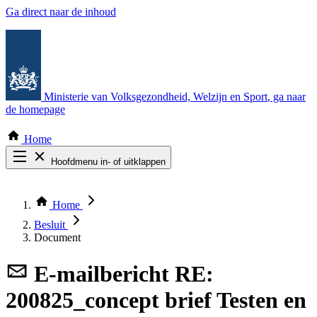
Ga direct naar de inhoud
Ministerie van Volksgezondheid, Welzijn en Sport
, ga naar
de homepage
Home
Hoofdmenu in- of uitklappen
Zoek door alle publicaties
Thema COVID-19
Home
Bekijk per bestuursorgaan
Besluit
Document
E-mailbericht
RE:
200825_concept brief Testen en