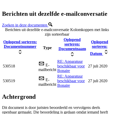
Berichten uit dezelfde e-mailconversatie
Zoeken in deze documenten
Berichten uit dezelfde e-mailconversatie
Kolomkoppen met links
zijn sorteerbaar
Oplopend
Oplopend sorteren:
Oplopend
sorteren:
Documentnummer
sorteren:
Type
Documentnaam
Datum
RE: Apparatuur
E-
530518
beschikbaar voor
27 juli 2020
mailbericht
Bonaire
RE: Apparatuur
E-
530519
beschikbaar voor
27 juli 2020
mailbericht
Bonaire
Achtergrond
Dit document is door juristen beoordeeld en vervolgens deels
openbaar gemaakt. Die beoordeling is gedaan omdat iemand heeft