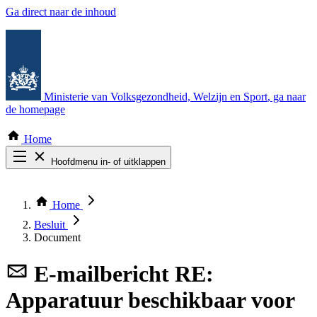
Ga direct naar de inhoud
Ministerie van Volksgezondheid, Welzijn en Sport
, ga naar
de homepage
Home
Hoofdmenu in- of uitklappen
Zoek door alle publicaties
Thema COVID-19
Home
Bekijk per bestuursorgaan
Besluit
Document
E-mailbericht
RE:
Apparatuur beschikbaar voor