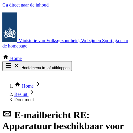
Ga direct naar de inhoud
Ministerie van Volksgezondheid, Welzijn en Sport
, ga naar
de homepage
Home
Hoofdmenu in- of uitklappen
Zoek door alle publicaties
Thema COVID-19
Home
Bekijk per bestuursorgaan
Besluit
Document
E-mailbericht
RE:
Apparatuur beschikbaar voor