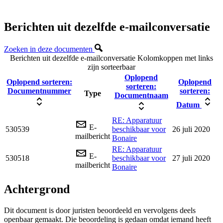
Berichten uit dezelfde e-mailconversatie
Zoeken in deze documenten
Berichten uit dezelfde e-mailconversatie
Kolomkoppen met links
zijn sorteerbaar
Oplopend
Oplopend sorteren:
Oplopend
sorteren:
Documentnummer
sorteren:
Type
Documentnaam
Datum
RE: Apparatuur
E-
530539
beschikbaar voor
26 juli 2020
mailbericht
Bonaire
RE: Apparatuur
E-
530518
beschikbaar voor
27 juli 2020
mailbericht
Bonaire
Achtergrond
Dit document is door juristen beoordeeld en vervolgens deels
openbaar gemaakt. Die beoordeling is gedaan omdat iemand heeft