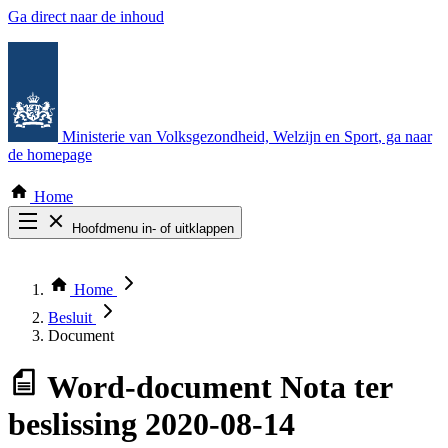
Ga direct naar de inhoud
Ministerie van Volksgezondheid, Welzijn en Sport
, ga naar
de homepage
Home
Hoofdmenu in- of uitklappen
Zoek door alle publicaties
Thema COVID-19
Home
Bekijk per bestuursorgaan
Besluit
Document
Word-document
Nota ter
beslissing 2020-08-14