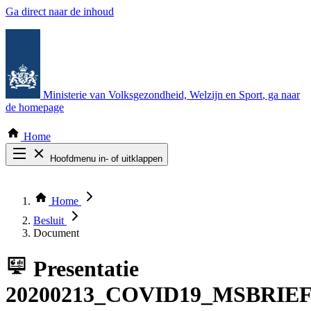
Ga direct naar de inhoud
Ministerie van Volksgezondheid, Welzijn en Sport
, ga naar
de homepage
Home
Hoofdmenu in- of uitklappen
Zoek door alle publicaties
Thema COVID-19
Home
Bekijk per bestuursorgaan
Besluit
Document
Presentatie
20200213_COVID19_MSBRIE