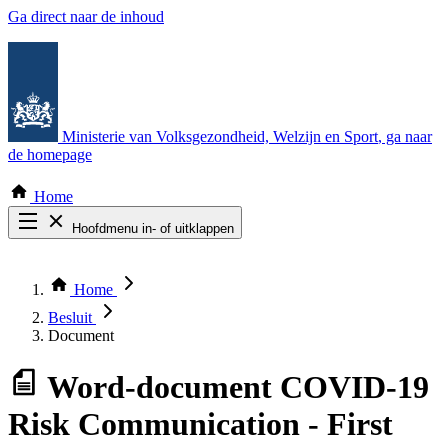
Ga direct naar de inhoud
Ministerie van Volksgezondheid, Welzijn en Sport
, ga naar
de homepage
Home
Hoofdmenu in- of uitklappen
Zoek door alle publicaties
Thema COVID-19
Home
Bekijk per bestuursorgaan
Besluit
Document
Word-document
COVID-19
Risk Communication - First