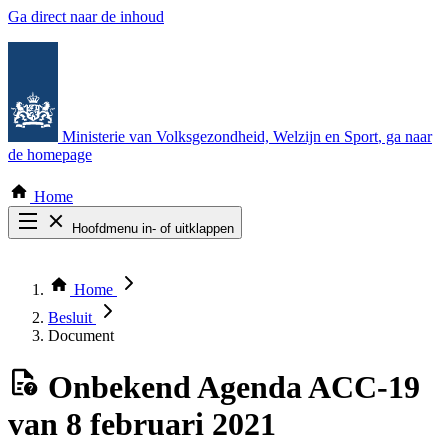
Ga direct naar de inhoud
Ministerie van Volksgezondheid, Welzijn en Sport
, ga naar
de homepage
Home
Hoofdmenu in- of uitklappen
Zoek door alle publicaties
Thema COVID-19
Home
Bekijk per bestuursorgaan
Besluit
Document
Onbekend
Agenda ACC-19
van 8 februari 2021