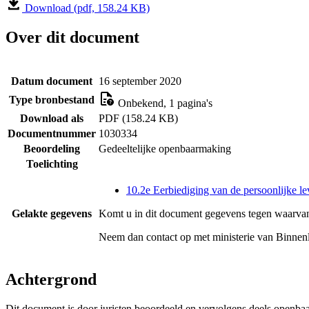
Download (pdf, 158.24 KB)
Over dit document
Datum document
16 september 2020
Type bronbestand
Onbekend, 1 pagina's
Download als
PDF (158.24 KB)
Documentnummer
1030334
Beoordeling
Gedeeltelijke openbaarmaking
Toelichting
10.2e Eerbiediging van de persoonlijke le
Gelakte gegevens
Komt u in dit document gegevens tegen waarvan
Neem dan contact op met
ministerie van Binnen
Achtergrond
Dit document is door juristen beoordeeld en vervolgens deels openba