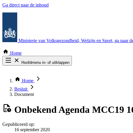
Ga direct naar de inhoud
Ministerie van Volksgezondheid, Welzijn en Sport
, ga naar 
Home
Hoofdmenu in- of uitklappen
Zoek door alle publicaties
Thema COVID-19
Home
Bekijk per bestuursorgaan
Besluit
Document
Onbekend
Agenda MCC19 16
Gepubliceerd op:
16 september 2020