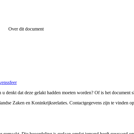
Over dit document
venssfeer
 u denkt dat deze gelakt hadden moeten worden? Of is het document sl
landse Zaken en Koninkrijksrelaties
. Contactgegevens zijn te vinden o
ar gemaakt. Die beoordeling is gedaan omdat iemand heeft gevraagd om 