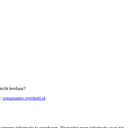
echt leesbaar?
p:
organisaties.overheid.nl
.
interne informatie te openbaren. Hieronder meer informatie over dat