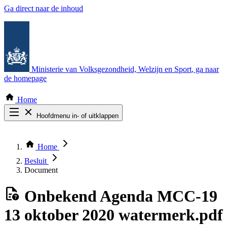
Ga direct naar de inhoud
Ministerie van Volksgezondheid, Welzijn en Sport
, ga naar
de homepage
Home
Hoofdmenu in- of uitklappen
Zoek door alle publicaties
Thema COVID-19
Home
Bekijk per bestuursorgaan
Besluit
Document
Onbekend
Agenda MCC‐19
13 oktober 2020 watermerk.pdf