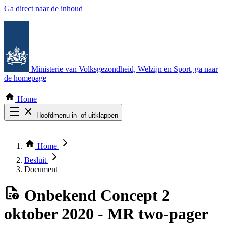
Ga direct naar de inhoud
Ministerie van Volksgezondheid, Welzijn en Sport
, ga naar
de homepage
Home
Hoofdmenu in- of uitklappen
Zoek door alle publicaties
Thema COVID-19
Home
Bekijk per bestuursorgaan
Besluit
Document
Onbekend
Concept 2
oktober 2020 - MR two-pager