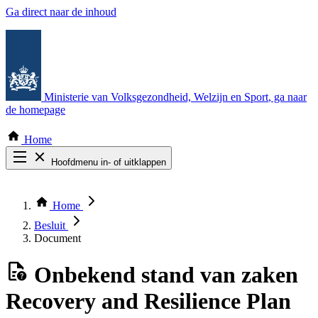
Ga direct naar de inhoud
Ministerie van Volksgezondheid, Welzijn en Sport
, ga naar
de homepage
Home
Hoofdmenu in- of uitklappen
Zoek door alle publicaties
Thema COVID-19
Home
Bekijk per bestuursorgaan
Besluit
Document
Onbekend
stand van zaken
Recovery and Resilience Plan