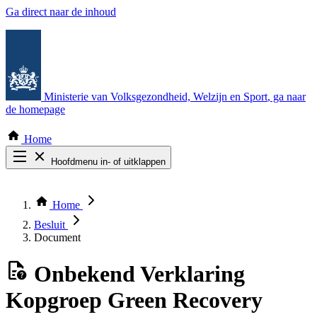
Ga direct naar de inhoud
Ministerie van Volksgezondheid, Welzijn en Sport
, ga naar
de homepage
Home
Hoofdmenu in- of uitklappen
Zoek door alle publicaties
Thema COVID-19
Home
Bekijk per bestuursorgaan
Besluit
Document
Onbekend
Verklaring
Kopgroep Green Recovery