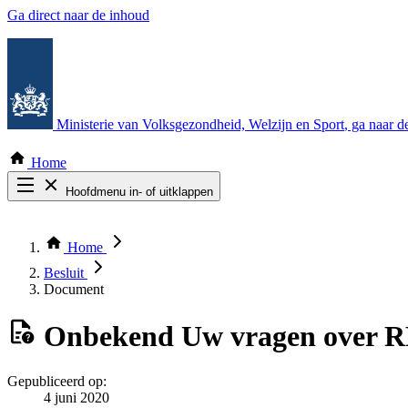
Ga direct naar de inhoud
Ministerie van Volksgezondheid, Welzijn en Sport
, ga naar 
Home
Hoofdmenu in- of uitklappen
Zoek door alle publicaties
Thema COVID-19
Home
Bekijk per bestuursorgaan
Besluit
Document
Onbekend
Uw vragen over RR
Gepubliceerd op:
4 juni 2020