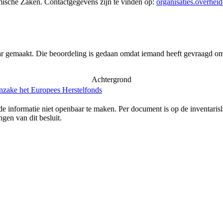
mische Zaken
. Contactgegevens zijn te vinden op:
organisaties.overheid
ar gemaakt. Die beoordeling is gedaan omdat iemand heeft gevraagd om 
Achtergrond
inzake het Europees Herstelfonds
e informatie niet openbaar te maken. Per document is op de inventaris
gen van dit besluit.