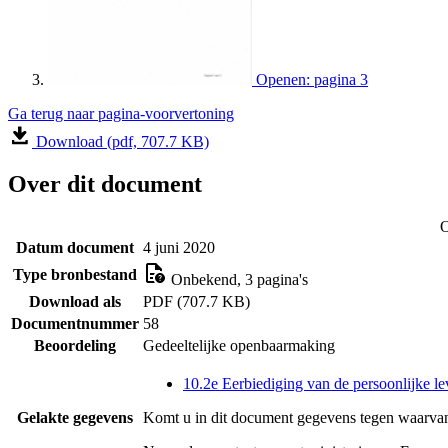
Openen: pagina 3
Ga terug naar pagina-voorvertoning
Download (pdf, 707.7 KB)
Over dit document
O
Datum document
4 juni 2020
Type bronbestand
Onbekend, 3 pagina's
Download als
PDF (707.7 KB)
Documentnummer
58
Beoordeling
Gedeeltelijke openbaarmaking
10.2e Eerbiediging van de persoonlijke le
Gelakte gegevens
Komt u in dit document gegevens tegen waarvan