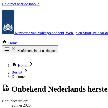
Ga direct naar de inhoud
Ministerie van Volksgezondheid, Welzijn en Sport
, ga naar 
Home
Hoofdmenu in- of uitklappen
Zoek door alle publicaties
Thema COVID-19
Home
Bekijk per bestuursorgaan
Besluit
Document
Onbekend
Nederlands herste
Gepubliceerd op:
26 mei 2020