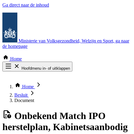
Ga direct naar de inhoud
Ministerie van Volksgezondheid, Welzijn en Sport
, ga naar
de homepage
Home
Hoofdmenu in- of uitklappen
Zoek door alle publicaties
Thema COVID-19
Home
Bekijk per bestuursorgaan
Besluit
Document
Onbekend
Match IPO
herstelplan, Kabinetsaanbodig