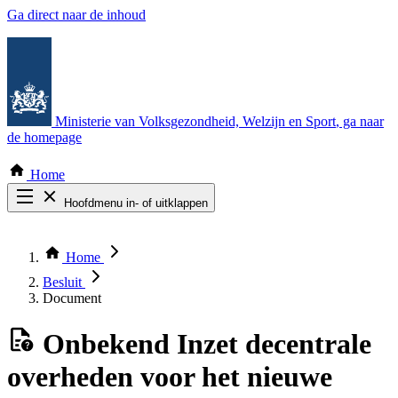
Ga direct naar de inhoud
Ministerie van Volksgezondheid, Welzijn en Sport
, ga naar
de homepage
Home
Hoofdmenu in- of uitklappen
Zoek door alle publicaties
Thema COVID-19
Home
Bekijk per bestuursorgaan
Besluit
Document
Onbekend
Inzet decentrale
overheden voor het nieuwe