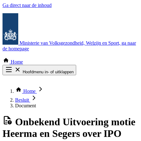
Ga direct naar de inhoud
Ministerie van Volksgezondheid, Welzijn en Sport
, ga naar
de homepage
Home
Hoofdmenu in- of uitklappen
Zoek door alle publicaties
Thema COVID-19
Home
Bekijk per bestuursorgaan
Besluit
Document
Onbekend
Uitvoering motie
Heerma en Segers over IPO