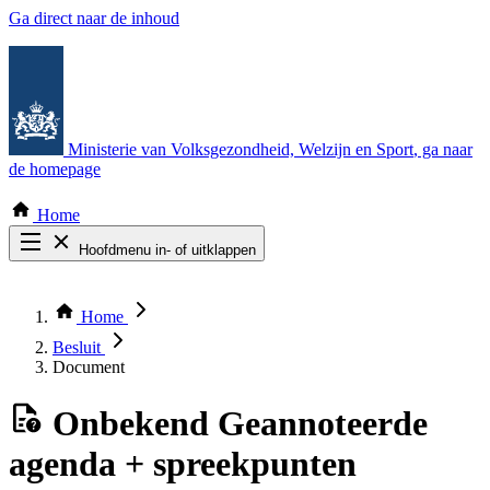
Ga direct naar de inhoud
Ministerie van Volksgezondheid, Welzijn en Sport
, ga naar
de homepage
Home
Hoofdmenu in- of uitklappen
Zoek door alle publicaties
Thema COVID-19
Home
Bekijk per bestuursorgaan
Besluit
Document
Onbekend
Geannoteerde
agenda + spreekpunten