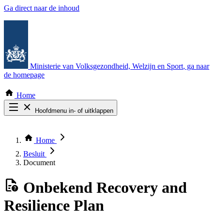
Ga direct naar de inhoud
Ministerie van Volksgezondheid, Welzijn en Sport
, ga naar
de homepage
Home
Hoofdmenu in- of uitklappen
Zoek door alle publicaties
Thema COVID-19
Home
Bekijk per bestuursorgaan
Besluit
Document
Onbekend
Recovery and
Resilience Plan