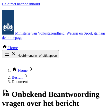
Ga direct naar de inhoud
Ministerie van Volksgezondheid, Welzijn en Sport
, ga naar
de homepage
Home
Hoofdmenu in- of uitklappen
Zoek door alle publicaties
Thema COVID-19
Home
Bekijk per bestuursorgaan
Besluit
Document
Onbekend
Beantwoording
vragen over het bericht