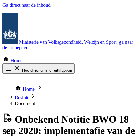
Ga direct naar de inhoud
Ministerie van Volksgezondheid, Welzijn en Sport
, ga naar
de homepage
Home
Hoofdmenu in- of uitklappen
Zoek door alle publicaties
Thema COVID-19
Home
Bekijk per bestuursorgaan
Besluit
Document
Onbekend
Notitie BWO 18
sep 2020: implementafie van de