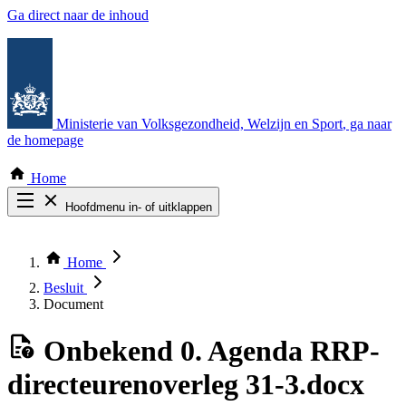
Ga direct naar de inhoud
Ministerie van Volksgezondheid, Welzijn en Sport
, ga naar
de homepage
Home
Hoofdmenu in- of uitklappen
Zoek door alle publicaties
Thema COVID-19
Home
Bekijk per bestuursorgaan
Besluit
Document
Onbekend
0. Agenda RRP-
directeurenoverleg 31-3.docx