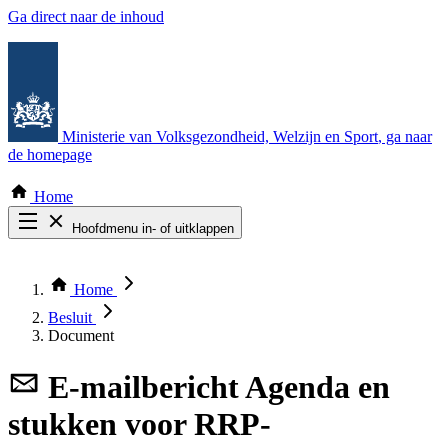
Ga direct naar de inhoud
Ministerie van Volksgezondheid, Welzijn en Sport
, ga naar
de homepage
Home
Hoofdmenu in- of uitklappen
Zoek door alle publicaties
Thema COVID-19
Home
Bekijk per bestuursorgaan
Besluit
Document
E-mailbericht
Agenda en
stukken voor RRP-