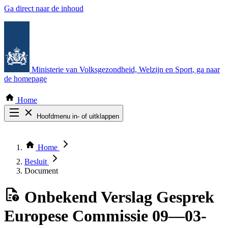
Ga direct naar de inhoud
Ministerie van Volksgezondheid, Welzijn en Sport
, ga naar
de homepage
Home
Hoofdmenu in- of uitklappen
Zoek door alle publicaties
Thema COVID-19
Home
Bekijk per bestuursorgaan
Besluit
Document
Onbekend
Verslag Gesprek
Europese Commissie 09—03-