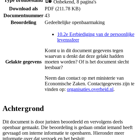
Type bronbestand
Onbekend, 8 pagina's
Download als
PDF (211.78 KB)
Documentnummer
43
Beoordeling
Gedeeltelijke openbaarmaking
10.2e Eerbiediging van de persoonlijke
levenssfeer
Komt u in dit document gegevens tegen
waarvan u denkt dat deze gelakt hadden
Gelakte gegevens
moeten worden? Of is het document slecht
leesbaar?
Neem dan contact op met
ministerie van
Economische Zaken
. Contactgegevens zijn te
vinden op:
organisaties.overheid.nl
.
Achtergrond
Dit document is door juristen beoordeeld en vervolgens deels
openbaar gemaakt. Die beoordeling is gedaan omdat iemand heeft
gevraagd om interne informatie te openbaren. Hieronder meer
informatie over dat verzoek en het besluit: