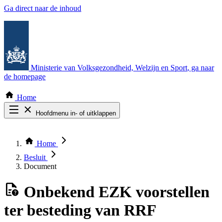
Ga direct naar de inhoud
Ministerie van Volksgezondheid, Welzijn en Sport
, ga naar
de homepage
Home
Hoofdmenu in- of uitklappen
Zoek door alle publicaties
Thema COVID-19
Home
Bekijk per bestuursorgaan
Besluit
Document
Onbekend
EZK voorstellen
ter besteding van RRF