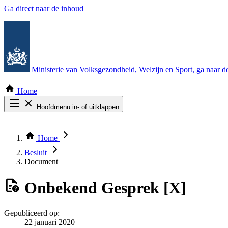
Ga direct naar de inhoud
Ministerie van Volksgezondheid, Welzijn en Sport
, ga naar 
Home
Hoofdmenu in- of uitklappen
Zoek door alle publicaties
Thema COVID-19
Home
Bekijk per bestuursorgaan
Besluit
Document
Onbekend
Gesprek [X]
Gepubliceerd op:
22 januari 2020