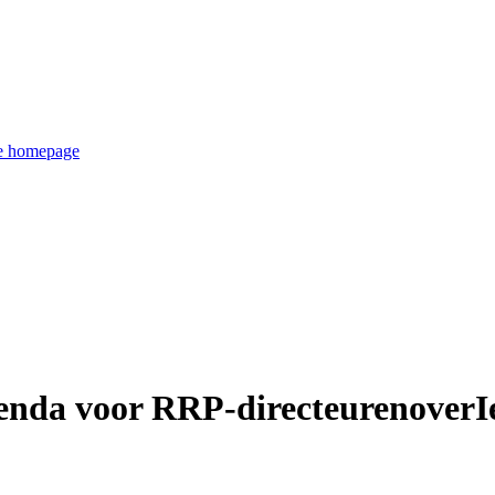
de homepage
enda voor RRP-directeurenoverI