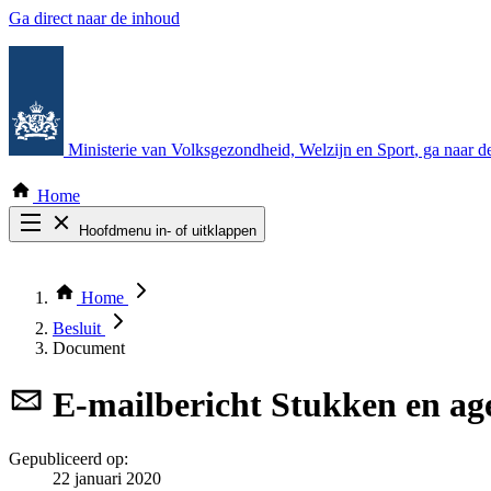
Ga direct naar de inhoud
Ministerie van Volksgezondheid, Welzijn en Sport
, ga naar 
Home
Hoofdmenu in- of uitklappen
Zoek door alle publicaties
Thema COVID-19
Home
Bekijk per bestuursorgaan
Besluit
Document
E-mailbericht
Stukken en ag
Gepubliceerd op:
22 januari 2020