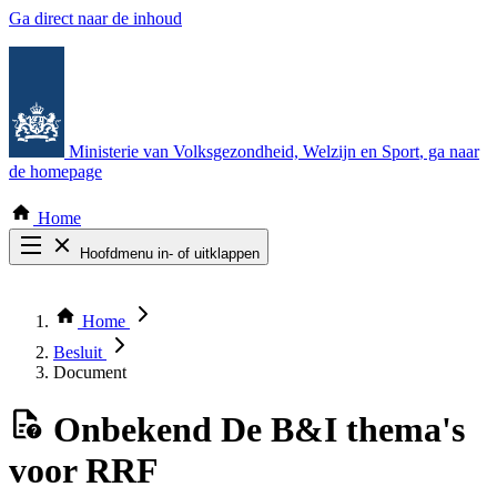
Ga direct naar de inhoud
Ministerie van Volksgezondheid, Welzijn en Sport
, ga naar
de homepage
Home
Hoofdmenu in- of uitklappen
Zoek door alle publicaties
Thema COVID-19
Home
Bekijk per bestuursorgaan
Besluit
Document
Onbekend
De B&I thema's
voor RRF