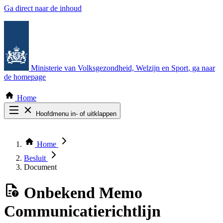
Ga direct naar de inhoud
Ministerie van Volksgezondheid, Welzijn en Sport
, ga naar
de homepage
Home
Hoofdmenu in- of uitklappen
Zoek door alle publicaties
Thema COVID-19
Home
Bekijk per bestuursorgaan
Besluit
Document
Onbekend
Memo
Communicatierichtlijn