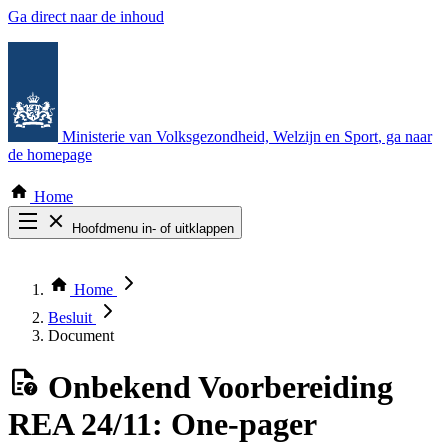
Ga direct naar de inhoud
Ministerie van Volksgezondheid, Welzijn en Sport
, ga naar
de homepage
Home
Hoofdmenu in- of uitklappen
Zoek door alle publicaties
Thema COVID-19
Home
Bekijk per bestuursorgaan
Besluit
Document
Onbekend
Voorbereiding
REA 24/11: One-pager