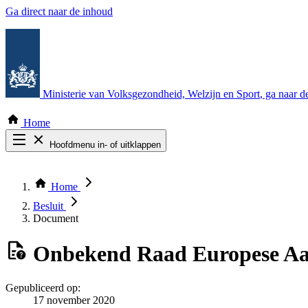
Ga direct naar de inhoud
Ministerie van Volksgezondheid, Welzijn en Sport
, ga naar 
Home
Hoofdmenu in- of uitklappen
Zoek door alle publicaties
Thema COVID-19
Home
Bekijk per bestuursorgaan
Besluit
Document
Onbekend
Raad Europese Aa
Gepubliceerd op:
17 november 2020