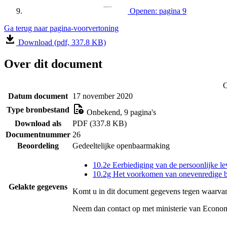
Openen: pagina 9
Ga terug naar pagina-voorvertoning
Download (pdf, 337.8 KB)
Over dit document
O
Datum document
17 november 2020
Type bronbestand
Onbekend, 9 pagina's
Download als
PDF (337.8 KB)
Documentnummer
26
Beoordeling
Gedeeltelijke openbaarmaking
10.2e Eerbiediging van de persoonlijke le
10.2g Het voorkomen van onevenredige b
Gelakte gegevens
Komt u in dit document gegevens tegen waarvan
Neem dan contact op met
ministerie van Econo