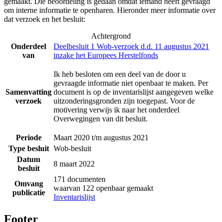
gemaakt. Die beoordeling is gedaan omdat iemand heeft gevraagd
om interne informatie te openbaren. Hieronder meer informatie over
dat verzoek en het besluit:
Achtergrond
Onderdeel
Deelbesluit 1 Wob-verzoek d.d. 11 augustus 2021
van
inzake het Europees Herstelfonds
Ik heb besloten om een deel van de door u
gevraagde informatie niet openbaar te maken. Per
Samenvatting
document is op de inventarislijst aangegeven welke
verzoek
uitzonderingsgronden zijn toegepast. Voor de
motivering verwijs ik naar het onderdeel
Overwegingen van dit besluit.
Periode
Maart 2020 t/m augustus 2021
Type besluit
Wob-besluit
Datum
8 maart 2022
besluit
171 documenten
Omvang
waarvan 122 openbaar gemaakt
publicatie
Inventarislijst
Footer