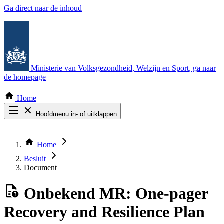
Ga direct naar de inhoud
Ministerie van Volksgezondheid, Welzijn en Sport
, ga naar
de homepage
Home
Hoofdmenu in- of uitklappen
Zoek door alle publicaties
Thema COVID-19
Home
Bekijk per bestuursorgaan
Besluit
Document
Onbekend
MR: One-pager
Recovery and Resilience Plan