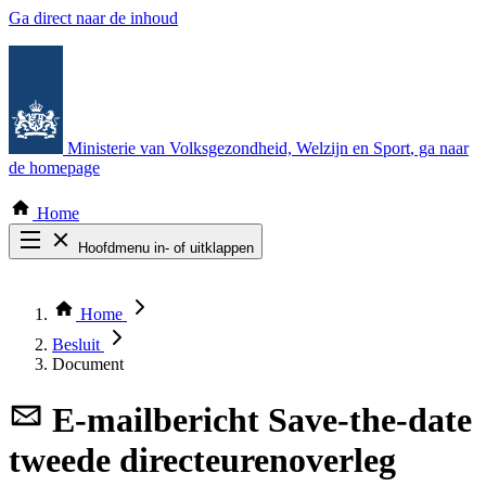
Ga direct naar de inhoud
Ministerie van Volksgezondheid, Welzijn en Sport
, ga naar
de homepage
Home
Hoofdmenu in- of uitklappen
Zoek door alle publicaties
Thema COVID-19
Home
Bekijk per bestuursorgaan
Besluit
Document
E-mailbericht
Save-the-date
tweede directeurenoverleg